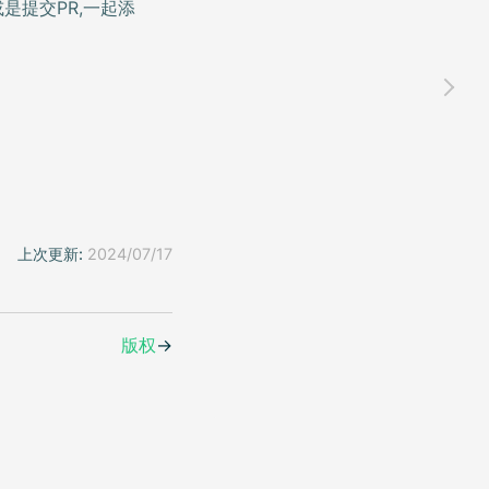
是提交PR,一起添
上次更新:
2024/07/17
版权
→