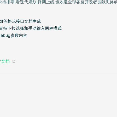
待排期,看迭代规划,择期上线,也欢迎全球各路开发者贡献思路或
,pdf等格式接口文档生成
设置支持下拉选择和手动输入两种模式
ebug参数内容
(opens new window)
此文档