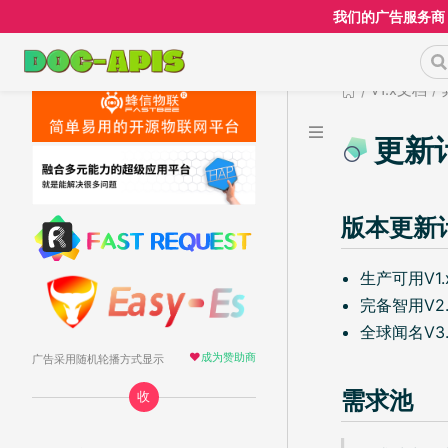
我们的广告服务商
v1.x文档
更新
版本更新
生产可用V1
完备智用V2
全球闻名V3
❤️
成为赞助商
广告采用随机轮播方式显示
需求池
收