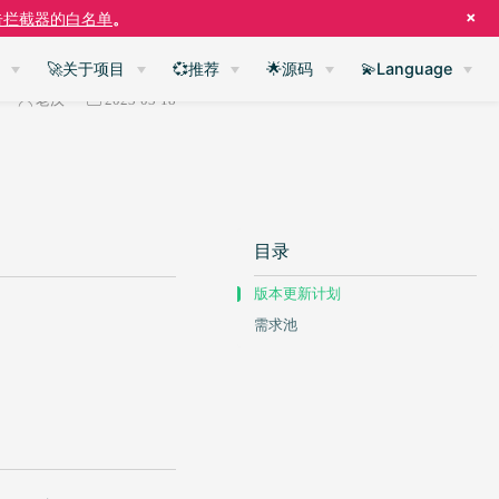
×
告拦截器的白名单
。
🚀关于项目
💞推荐
🌟源码
💫Language
老汉
2023-03-18
目录
版本更新计划
需求池